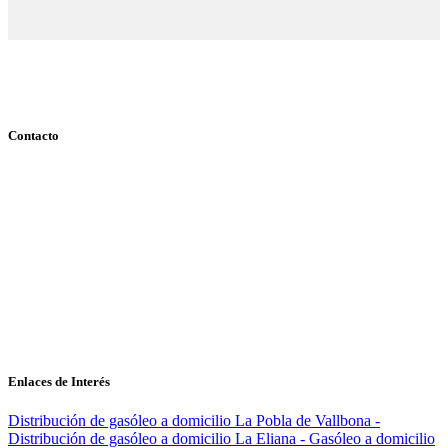
Contacto
Calle Bruselas, 13 Pol. Ind Mas de Tous 46185 La Pobla de
Vallbona Valencia
gasoleoslaeliana@telefonica.net
961 66 32 55 - 609 69 07 27
Gasolinera: 24 horas - Distribución: Lunes a Viernes: 8:00 a 18:00 -
Sábados (invierno): 8:00 a 14:00
Enlaces de Interés
Distribución de gasóleo a domicilio La Pobla de Vallbona
-
Distribución de gasóleo a domicilio La Eliana
- Gasóleo a domicilio